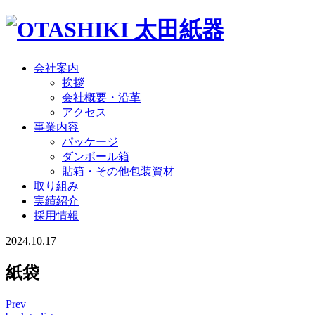
会社案内
挨拶
会社概要・沿革
アクセス
事業内容
パッケージ
ダンボール箱
貼箱・その他包装資材
取り組み
実績紹介
採用情報
2024.10.17
紙袋
Prev